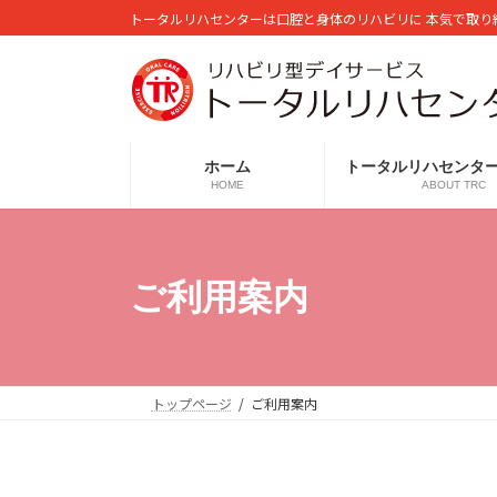
コ
ナ
トータルリハセンターは口腔と身体のリハビリに 本気で取り
ン
ビ
テ
ゲ
ン
ー
ツ
シ
へ
ョ
ホーム
トータルリハセンタ
ス
ン
HOME
ABOUT TRC
キ
に
ッ
移
プ
動
ご利用案内
トップページ
ご利用案内